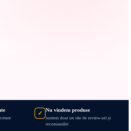
ate
Nu vindem produse
✓
rcetare
suntem doar un site de review-uri și
recomandări