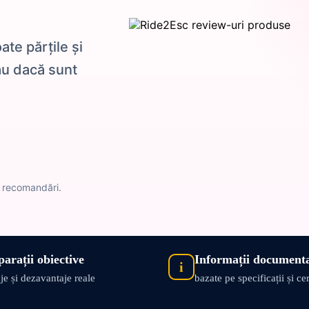
te părțile și
au dacă sunt
i recomandări.
arații obiective
Informații document
i
je și dezavantaje reale
bazate pe specificații și ce