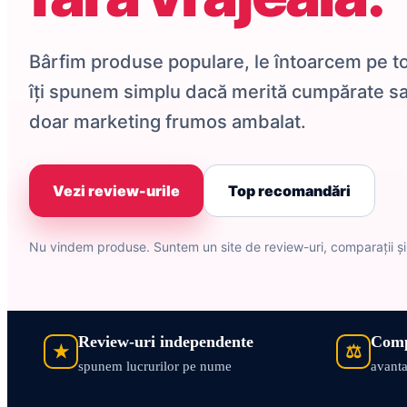
Bârfim produse populare, le întoarcem pe toa
îți spunem simplu dacă merită cumpărate s
doar marketing frumos ambalat.
Vezi review-urile
Top recomandări
Nu vindem produse. Suntem un site de review-uri, comparații ș
Review-uri independente
Comp
★
⚖
spunem lucrurilor pe nume
avanta