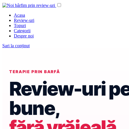
Acasa
Review-uri
Topuri
Categorii
Despre noi
Sari la conținut
TERAPIE PRIN BARFĂ
Review-uri p
bune,
fără vrăjeală.